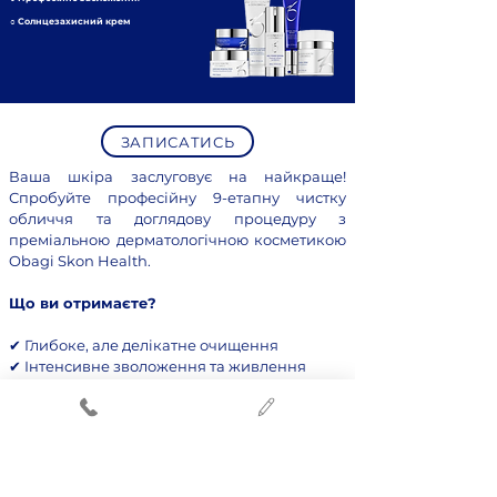
○
Солнцезахисний крем
ЗАПИСАТИСЬ
Ваша шкіра заслуговує на найкраще!
Спробуйте професійну 9-етапну чистку
обличчя та доглядову процедуру з
преміальною дерматологічною косметикою
Obagi Skon Health.
Що ви отримаєте?
✔ Глибоке, але делікатне очищення
✔ Інтенсивне зволоження та живлення
✔ Вирівняний тон та здорове сяйво
✔ Покращення текстури шкіри
ПРАЙС ПОСЛУГ