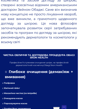
косметика та засоби догляду за шкірою,
створені всесвітньо відомим американським
доктором Зейном Обаджі. Саме він визначив
нову концепцію не просто лікування хвороб,
що вже виникли, а грамотного щоденного
догляду за шкірою. Ця нова філософія
започаткувала розвиток серії затребуваних
засобів та програм по догляду за шкірою, які
рекомендують дерматологи та косметологи у
всьому світі
ЧИСТКА ОБЛИЧЧЯ ТА ДОГЛЯДОВА ПРОЦЕДУРА OBAGI
SKON HEALTH
Професійне 9 ступеневе очищення шкіри, на професійній
дерматологічній косметиці Obagi Skon Health
○
Глибоке очищення (демакіяж +
вмивання)
○
Поліровка
○
Хімічний пілінг
○
Механічна чистка (за потреби)
○
Очищуюча маска
○
Порозвужуюча маска
○
Професійне зволоження