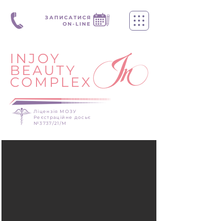
ЗАПИСАТИСЯ
ON-LINE
INJOY
BEAUTY
COMPLEX
Ліцензія МОЗУ
Реєстраційне досьє
№3737/21/М