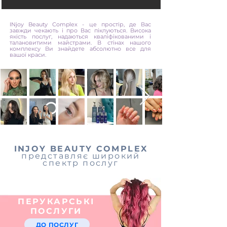
INjoy Beauty Complex - це простір, де Вас
завжди чекають і про Вас піклуються. Висока
якість послуг, надаються кваліфікованими і
талановитими майстрами. В стінах нашого
комплексу Ви знайдете абсолютно все для
вашої краси.
INJOY BEAUTY COMPLEX
представляє широкий
спектр послуг
ПЕРУКАРСЬКІ
ПОСЛУГИ
ДО ПОСЛУГ